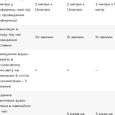
5метри у
3 метри х
2 метри х
2 метри х 1
нференц-залі під
1,5метри
1,5метри
метр
с проведення
нференції
ансляція зі
енду під час
30 хвилин
15 хвилин
10 хвилин
оведення
ставки
зміщення відео-
терв’ю в
дсумковому
деозвіту на
+
+
–
леканалі 6 соток
ронометраж – 3
илини)
денна
ансляція аудіо-
лика в павільйоні
д час
5 разів на
3 рази на