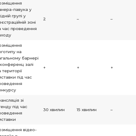
озміщення
анера-павука у
хідній групі у
2
–
–
еєстраційній зоні
а час проведення
аходу
озміщення
оготипу на
агальному барнері
 конференц залі
+
+
+
а території
иставки під час
роведення
онкурсу
рансляція зі
тенду під час
30 хвилин
15 хвилин
–
роведення
иставки
озміщення відео-