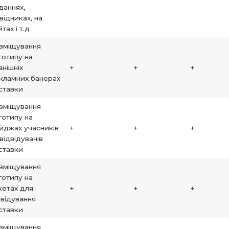
даннях,
відниках, на
тах і т.д
зміщування
готипу на
внішніх
+
+
+
кламних банерах
ставки
зміщування
готипу на
йджах учасників
+
+
+
 відвідувачів
ставки
зміщування
готипу на
кетах для
+
+
+
двідування
ставки
зміщування