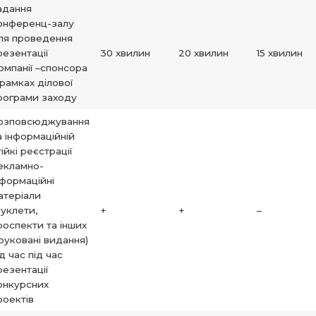
адання
онференц-залу
ля проведення
резентації
30 хвилин
20 хвилин
15 хвилин
омпанії –спонсора
 рамках ділової
рограми заходу
озповсюджування
а інформаційній
тійкі реєстрації
екламно-
нформаційні
атеріали
буклети,
+
+
–
роспекти та інших
руковані видання)
ід час під час
резентації
онкурсних
роектів