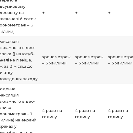
нтерв’ю в
ідсумковому
ідеозвіту на
+
+
+
елеканалі 6 соток
хронометраж – 3
вилини)
рансляція
екламного відео-
олика () на ютуб-
хронометраж
хронометраж
хронометр
аналі не пізніше,
– 3 хвилини
– 3 хвилини
– 3 хвилини
іж за 3 місяці до
очатку
роведення заходу
оденна
рансляція
екламного відео-
олика
4 рази на
4 рази на
4 рази на
хронометраж – 1
годину
годину
годину
вилина) на екрані/
кранах у
авільйоні під час