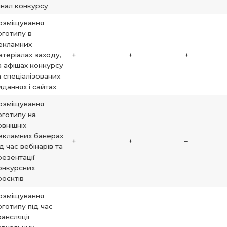
інал конкурсу
озміщування
оготипу в
екламних
атеріалах заходу,
+
+
+
а афішах конкурсу
а спеціалізованих
иданнях і сайтах
озміщування
оготипу на
овнішніх
екламних банерах
+
+
–
ід час вебінарів та
резентації
онкурсних
роєктів
озміщування
оготипу під час
рансляції