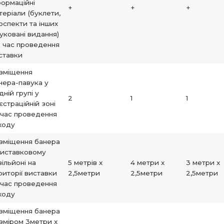
формаційні
+
+
+
теріали (буклети,
оспекти та інших
уковані видання)
д час проведення
ставки
зміщення
нера-павука у
дній групі у
2
1
1
єстраційній зоні
 час проведення
ходу
зміщення банера
виставковому
вільйоні на
5 метрів х
4 метри х
3 метри х
риторії виставки
2,5метри
2,5метри
2,5метри
 час проведення
ходу
зміщення банера
зміром 3метри х