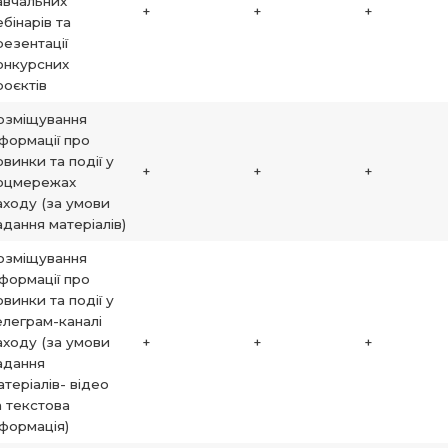
авчальних
+
+
+
ебінарів та
резентації
онкурсних
роєктів
озміщування
нформації про
овинки та події у
+
+
+
оцмережах
аходу (за умови
адання матеріалів)
озміщування
нформації про
овинки та події у
елеграм-каналі
аходу (за умови
+
+
+
адання
атеріалів- відео
а текстова
нформація)