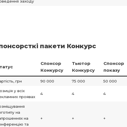
оведення заходу
понсорсткі пакети Конкурс
Cпонсор
Тьютор
Спонсор
татус
Конкурсу
Конкурсу
показу
артість, грн
90 000
75 000
50 000
озиція у всіх
4
4
4
екламних проявах
озміщування
оготипу на
апрошеннях на
+
+
+
онференцію та