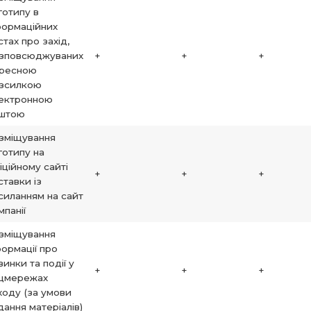
готипу в
формаційних
стах про захід,
зповсюджуваних
+
+
+
ресною
зсилкою
ектронною
штою
зміщування
готипу на
іційному сайті
+
+
+
ставки із
силанням на сайт
мпанії
зміщування
формації про
винки та події у
+
+
+
цмережах
ходу (за умови
дання матеріалів)