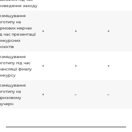
роведення заходу
озміщування
оготипу на
ірмових мерчах
+
+
+
ід час презентації
онкурсних
роєктів
озміщування
оготипу під час
+
+
+
рансляції фіналу
онкурсу
озміщування
оготипу на
+
–
–
призовому
аучері»