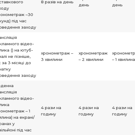
ставкового
8 разів на день
день
день
ходу
ронометраж –30
кунд) під час
оведення заходу
ансляція
кламного відео-
лика () на ютуб-
хронометраж –
хронометраж
хрономет
алі не пізніше,
3 хвилини
– 2 хвилини
– 1 хвилина
ж за 3 місяці до
чатку
оведення заходу
денна
ансляція
кламного відео-
лика
4 рази на
4 рази на
4 рази на
ронометраж – 1
годину
годину
годину
илина) на екрані/
ранах у
вільйоні під час