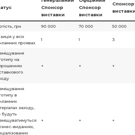
Генеральний
Офіційний
Спонсор
атус
Спонсор
Спонсор
виставк
виставки
виставки
ртість, грн
90 000
70 000
50 000
зиція у всіх
1
1
3
кламних проявах
зміщування
готипу на
прошеннях
+
+
+
ставкового
ходу
зміщування
готипу в
кламних
теріалах заходу,
 будуть
зміщуватимуться
+
+
+
бізнес-виданнях,
еціалізованих