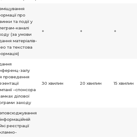
зміщування
формації про
винки та події у
леграм-каналі
+
+
+
ходу (за умови
дання матеріалів-
део та текстова
формація)
дання
нференц-залу
я проведення
езентації
30 хвилин
20 хвилин
15 хвилин
мпанії –спонсора
рамках ділової
ограми заходу
зповсюджування
 інформаційній
ійкі реєстрації
кламно-